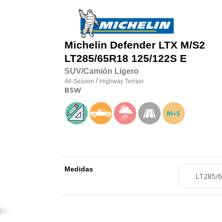
Michelin
Defender LTX M/S2
LT285/65R18 125/122S E
SUV/Camión Ligero
/
All-Season
Highway Terrain
BSW
Medidas