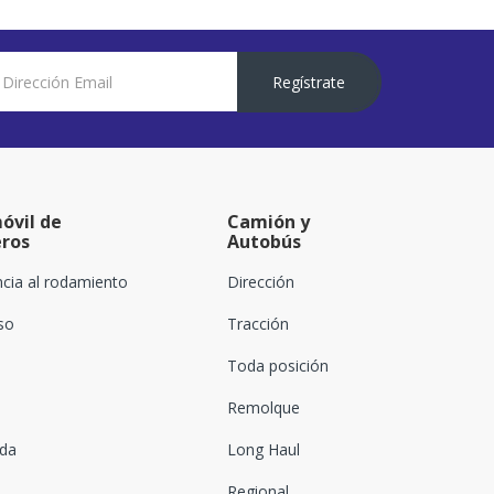
Regístrate
óvil de
Camión y
eros
Autobús
ncia al rodamiento
Dirección
oso
Tracción
Toda posición
Remolque
ada
Long Haul
Regional