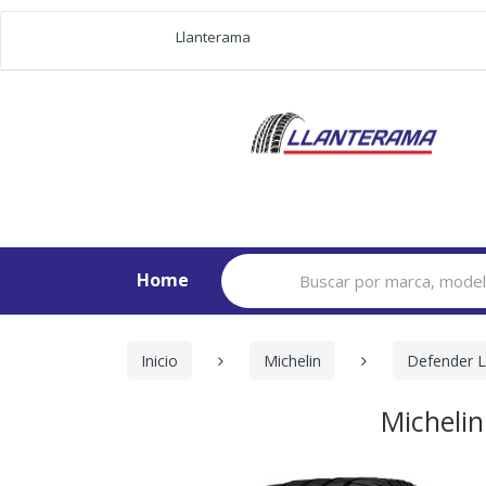
Llanterama
Search
Home
for:
Inicio
Michelin
Defender 
Micheli