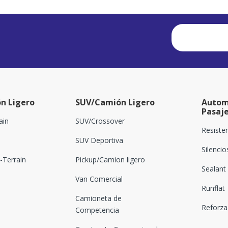
n Ligero
SUV/Camión Ligero
Autom
Pasaj
ain
SUV/Crossover
Resiste
SUV Deportiva
Silenci
Terrain
Pickup/Camion ligero
Sealant
Van Comercial
Runflat
Camioneta de
Reforz
Competencia