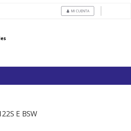
MI CUENTA
les
/122S E BSW