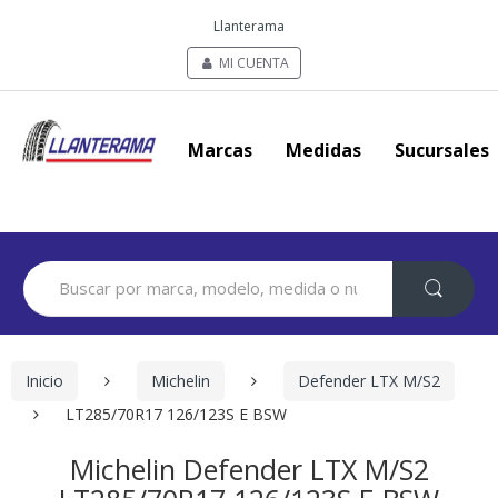
Llanterama
MI CUENTA
Marcas
Medidas
Sucursales
Search
for:
Inicio
Michelin
Defender LTX M/S2
LT285/70R17 126/123S E BSW
Michelin Defender LTX M/S2