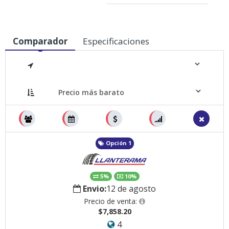
Comparador
Especificaciones
Medidas
Opción 1
5%
10%
Envio:
12 de agosto
Precio de venta:
$7,858.20
4