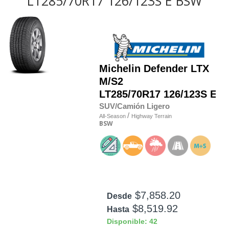
LT285/70R17 126/123S E BSW
Michelin
Defender LTX
M/S2
LT285/70R17 126/123S E
SUV/Camión Ligero
/
All-Season
Highway Terrain
BSW
$7,858.20
Desde
$8,519.92
Hasta
Disponible: 42