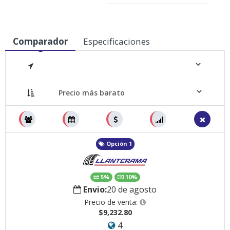
Comparador
Especificaciones
Medidas
Opción 1
5%
10%
Envio:
20 de agosto
Precio de venta:
$9,232.80
4