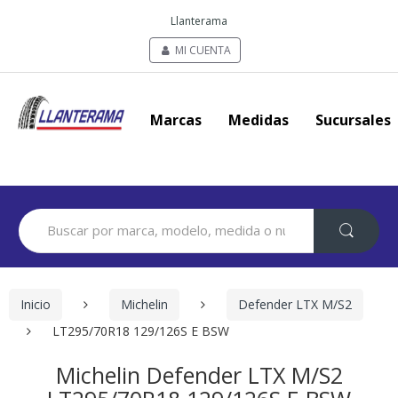
Llanterama
MI CUENTA
Marcas
Medidas
Sucursales
Search
for:
Inicio
Michelin
Defender LTX M/S2
LT295/70R18 129/126S E BSW
Michelin Defender LTX M/S2