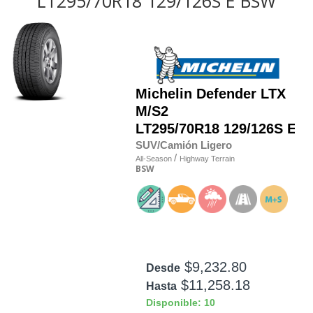
LT295/70R18 129/126S E BSW
Michelin
Defender LTX
M/S2
LT295/70R18 129/126S E
SUV/Camión Ligero
/
All-Season
Highway Terrain
BSW
$9,232.80
Desde
$11,258.18
Hasta
Disponible: 10