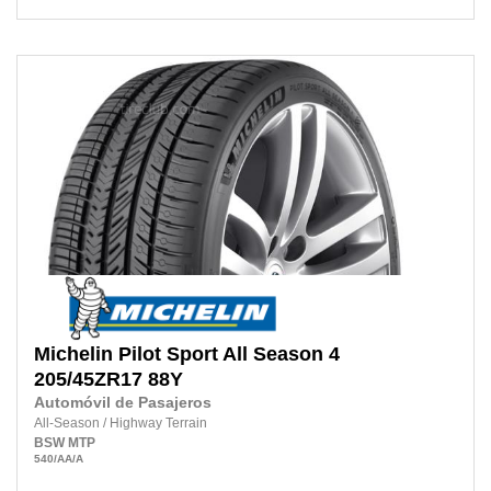
Michelin
Pilot Sport All Season 4
205/45ZR17
88Y
Automóvil de Pasajeros
All-Season
/
Highway Terrain
BSW
MTP
540
/AA
/A