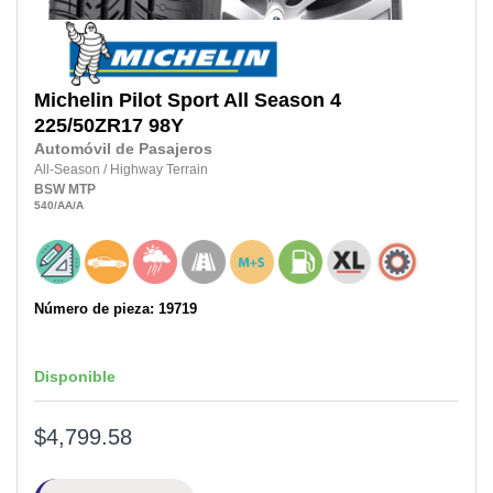
Michelin
Pilot Sport All Season 4
225/50ZR17
98Y
Automóvil de Pasajeros
All-Season
/
Highway Terrain
BSW
MTP
540
/AA
/A
Número de pieza: 19719
Disponible
$4,799.58