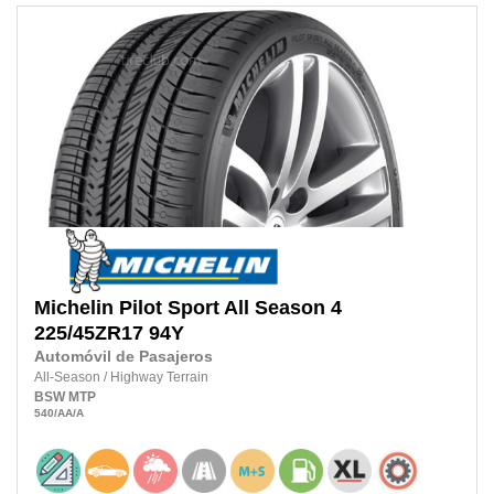
Michelin
Pilot Sport All Season 4
225/45ZR17
94Y
Automóvil de Pasajeros
All-Season
/
Highway Terrain
BSW
MTP
540
/AA
/A