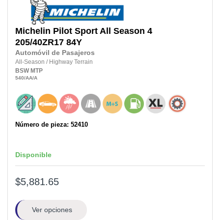
Michelin
Pilot Sport All Season 4
205/40ZR17
84Y
Automóvil de Pasajeros
All-Season
/
Highway Terrain
BSW
MTP
540
/AA
/A
Número de pieza: 52410
Disponible
$5,881.65
Ver opciones