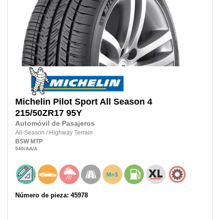
Michelin
Pilot Sport All Season 4
215/50ZR17
95Y
Automóvil de Pasajeros
All-Season
/
Highway Terrain
BSW
MTP
540
/AA
/A
Número de pieza: 45978