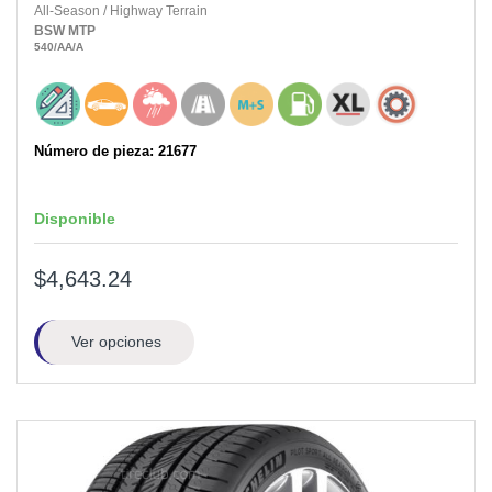
All-Season
/
Highway Terrain
BSW
MTP
540
/AA
/A
Número de pieza: 21677
Disponible
$4,643.24
Ver opciones