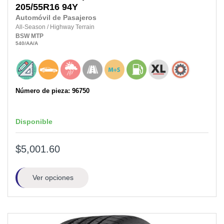
205/55R16
94Y
Automóvil de Pasajeros
All-Season
/
Highway Terrain
BSW
MTP
540
/AA
/A
Número de pieza: 96750
Disponible
$5,001.60
Ver opciones