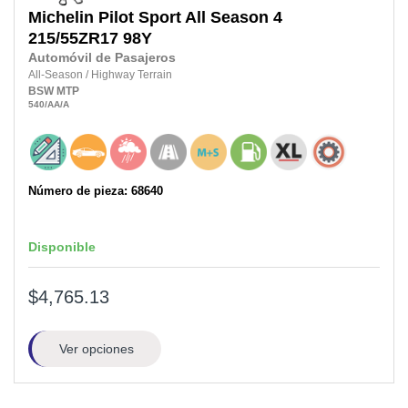
Michelin
Pilot Sport All Season 4
215/55ZR17
98Y
Automóvil de Pasajeros
All-Season
/
Highway Terrain
BSW
MTP
540
/AA
/A
Número de pieza: 68640
Disponible
$4,765.13
Ver opciones