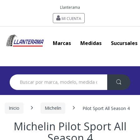
Llanterama
MI CUENTA
Marcas
Medidas
Sucursales
Search
for:
Inicio
Michelin
Pilot Sport All Season 4
Michelin Pilot Sport All
Season 4