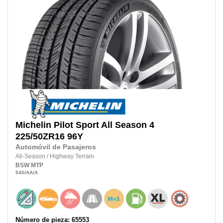
Michelin
Pilot Sport All Season 4
225/50ZR16
96Y
Automóvil de Pasajeros
All-Season
/
Highway Terrain
BSW
MTP
540
/AA
/A
Número de pieza: 65553