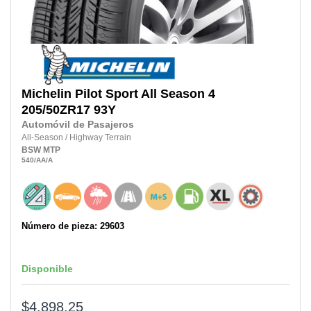
Michelin
Pilot Sport All Season 4
205/50ZR17
93Y
Automóvil de Pasajeros
All-Season
/
Highway Terrain
BSW
MTP
540
/AA
/A
Número de pieza: 29603
Disponible
$4,898.25