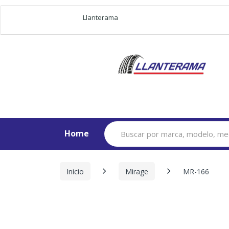
Llanterama
Search
Home
for:
Inicio
Mirage
MR-166