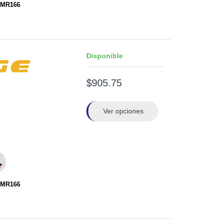
EMR166
Disponible
$905.75
Ver opciones
EMR166