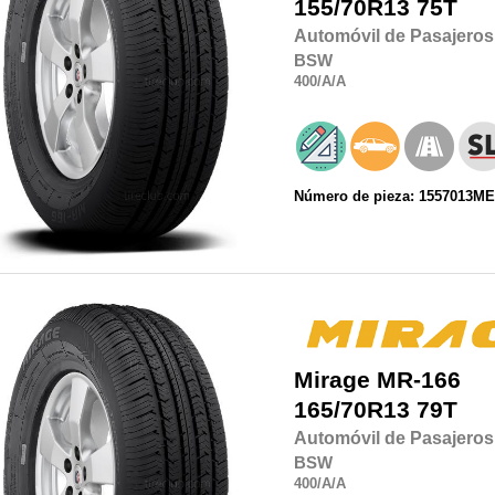
155/70R13
75T
Automóvil de Pasajeros
BSW
400
/A
/A
Número de pieza: 1557013M
Mirage
MR-166
165/70R13
79T
Automóvil de Pasajeros
BSW
400
/A
/A