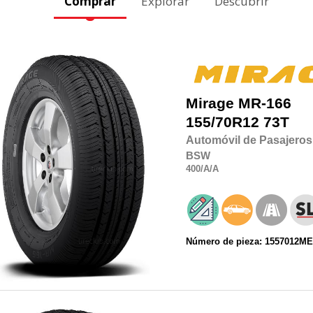
Comprar
Explorar
Descubrir
Mirage
MR-166
155/70R12
73T
Automóvil de Pasajeros
BSW
400
/A
/A
Número de pieza: 1557012M