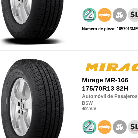
Número de pieza: 1657013M
Mirage
MR-166
175/70R13
82H
Automóvil de Pasajeros
BSW
400
/A
/A