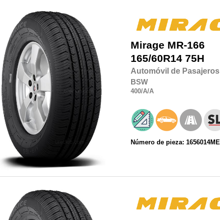
Mirage
MR-166
165/60R14
75H
Automóvil de Pasajeros
BSW
400
/A
/A
Número de pieza: 1656014M