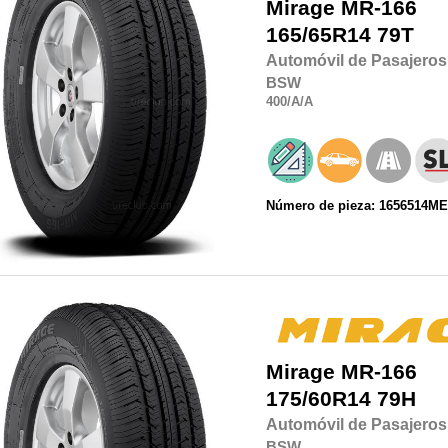
Mirage
MR-166
165/65R14
79T
Automóvil de Pasajeros
BSW
400
/A
/A
Número de pieza: 1656514M
Mirage
MR-166
175/60R14
79H
Automóvil de Pasajeros
BSW