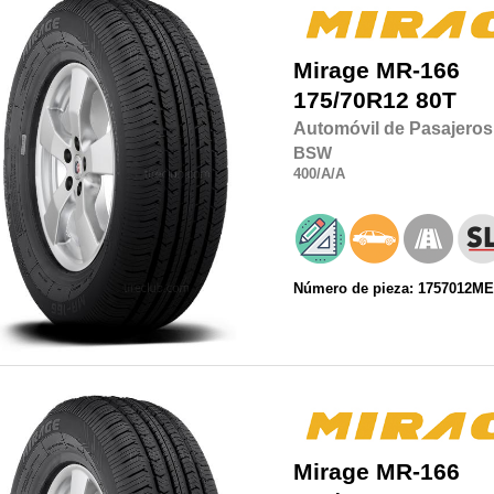
Mirage
MR-166
175/70R12
80T
Automóvil de Pasajeros
BSW
400
/A
/A
Número de pieza: 1757012M
Mirage
MR-166