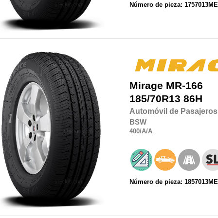
Número de pieza: 1757013M
Mirage
MR-166
185/70R13
86H
Automóvil de Pasajeros
BSW
400
/A
/A
Número de pieza: 1857013M