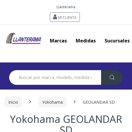
Llanterama
MI CUENTA
Marcas
Medidas
Sucursales
Search
for:
Inicio
Yokohama
GEOLANDAR SD
Yokohama GEOLANDAR
SD