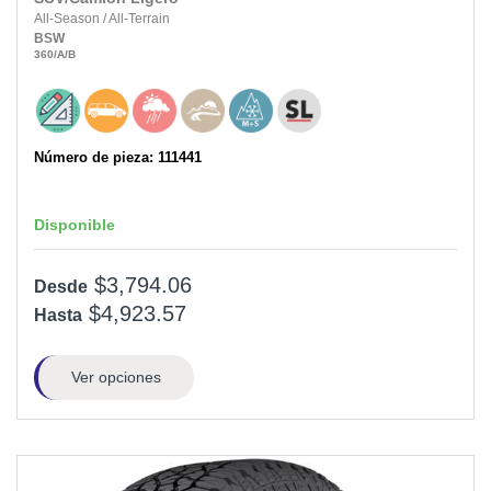
All-Season
/
All-Terrain
BSW
360
/A
/B
Número de pieza: 111441
Disponible
$3,794.06
Desde
$4,923.57
Hasta
Ver opciones