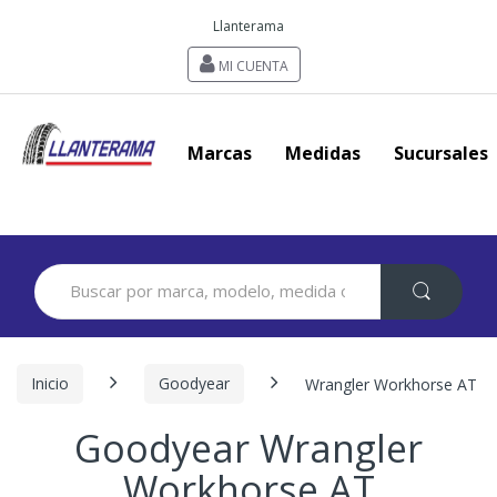
Llanterama
MI CUENTA
Marcas
Medidas
Sucursales
Search
for:
Inicio
Goodyear
Wrangler Workhorse AT
Goodyear Wrangler
Workhorse AT