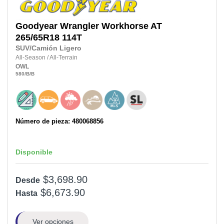
Goodyear
Wrangler Workhorse AT
265/65R18
114T
SUV/Camión Ligero
All-Season
/
All-Terrain
OWL
580
/B
/B
Número de pieza: 480068856
Disponible
$3,698.90
Desde
$6,673.90
Hasta
Ver opciones