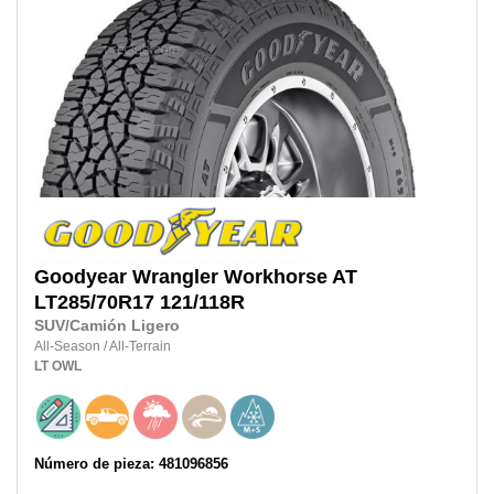
Goodyear
Wrangler Workhorse AT
LT285/70R17
121/118R
SUV/Camión Ligero
All-Season
/
All-Terrain
LT
OWL
Número de pieza: 481096856