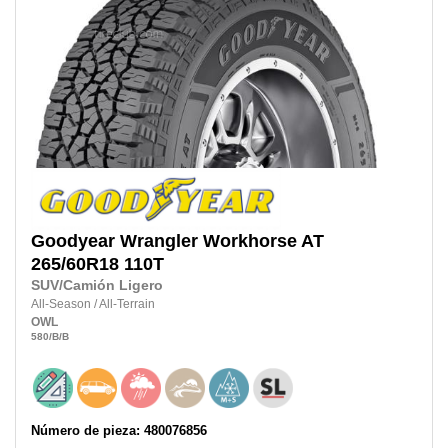
Goodyear
Wrangler Workhorse AT
265/60R18
110T
SUV/Camión Ligero
All-Season
/
All-Terrain
OWL
580
/B
/B
Número de pieza: 480076856