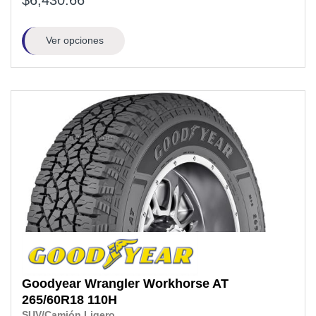
$6,430.66
Ver opciones
Goodyear
Wrangler Workhorse AT
265/60R18
110H
SUV/Camión Ligero