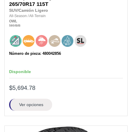
265/70R17
115T
SUV/Camión Ligero
All-Season
/
All-Terrain
OWL
580
/B
/B
Número de pieza: 480042856
Disponible
$5,694.78
Ver opciones