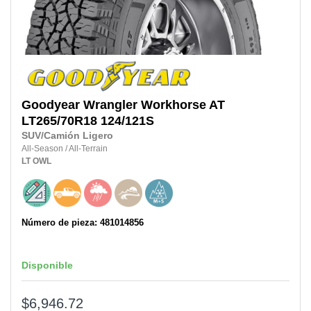
Goodyear
Wrangler Workhorse AT
LT265/70R18
124/121S
SUV/Camión Ligero
All-Season
/
All-Terrain
LT
OWL
Número de pieza: 481014856
Disponible
$6,946.72