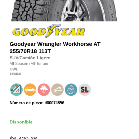
Goodyear
Wrangler Workhorse AT
255/70R18
113T
SUV/Camión Ligero
All-Season
/
All-Terrain
OWL
580
/B
/B
Número de pieza: 480074856
Disponible