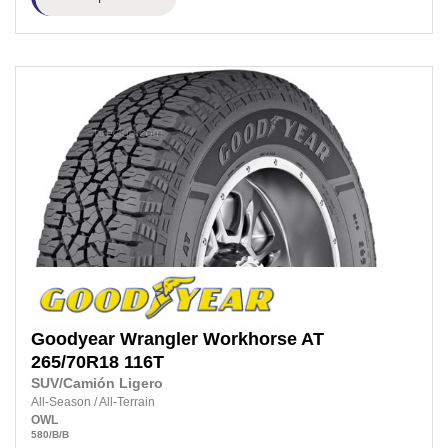
Goodyear
Wrangler Workhorse AT
265/70R18
116T
SUV/Camión Ligero
All-Season
/
All-Terrain
OWL
580
/B
/B