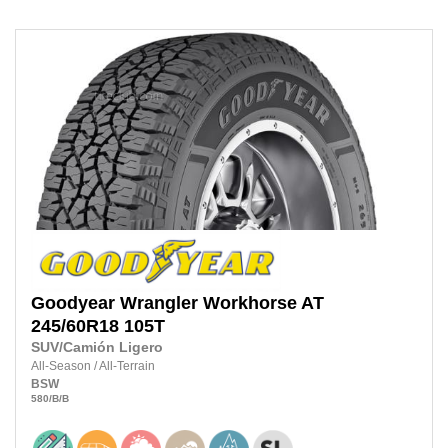
Goodyear
Wrangler Workhorse AT
245/60R18
105T
SUV/Camión Ligero
All-Season
/
All-Terrain
BSW
580
/B
/B