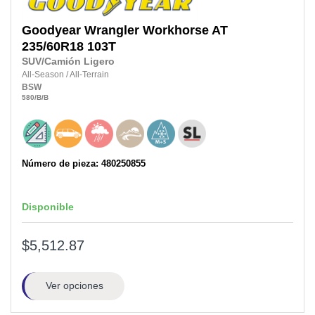
Goodyear
Wrangler Workhorse AT
235/60R18
103T
SUV/Camión Ligero
All-Season
/
All-Terrain
BSW
580
/B
/B
Número de pieza: 480250855
Disponible
$5,512.87
Ver opciones